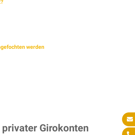
t?
angefochten werden
 privater Girokonten