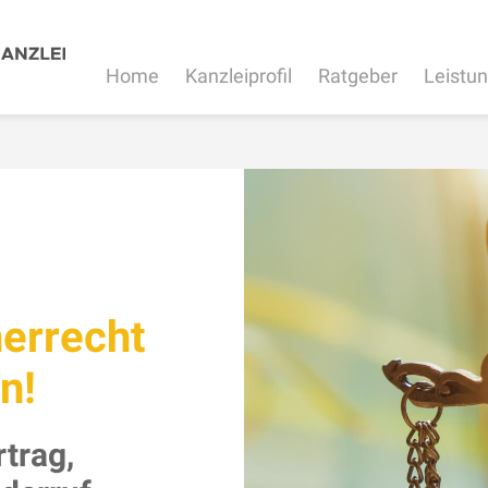
Home
Kanzleiprofil
Ratgeber
Leistu
errecht
n!
rtrag,