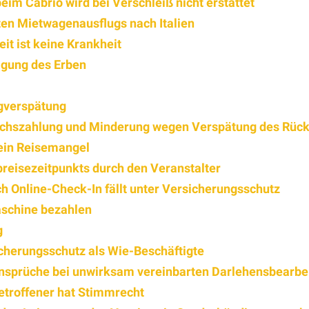
im Cabrio wird bei Verschleiß nicht erstattet
ten Mietwagenausflugs nach Italien
it ist keine Krankheit
igung des Erben
gverspätung
ichszahlung und Minderung wegen Verspätung des Rück
kein Reisemangel
eisezeitpunkts durch den Veranstalter
h Online-Check-In fällt unter Versicherungsschutz
aschine bezahlen
g
icherungsschutz als Wie-Beschäftigte
nsprüche bei unwirksam vereinbarten Darlehensbearbe
etroffener hat Stimmrecht